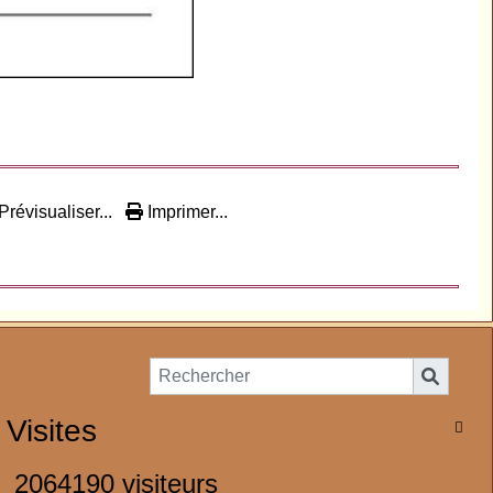
Prévisualiser...
Imprimer...
Visites

2064190 visiteurs