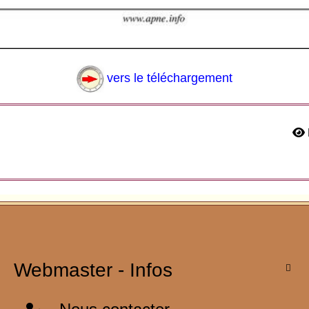
mecklembourg poméranie schwerin
vers le téléchargement
Webmaster - Infos
