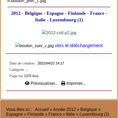
2012 - Belgique - Espagne - Finlande - France -
Italie - Luxembourg (1)
concours cathédrale burgos peintre prêtre abbé poète
vers le téléchargement
Date de création :
2021/04/23 14:17
Catégorie :
-
Page lue
1375 fois
Prévisualiser...
Imprimer...
Vous êtes ici :
Accueil
»
Année 2012
»
Belgique
»
Espagne
»
Finlande
»
France
»
Italie
»
Luxembourg (1)